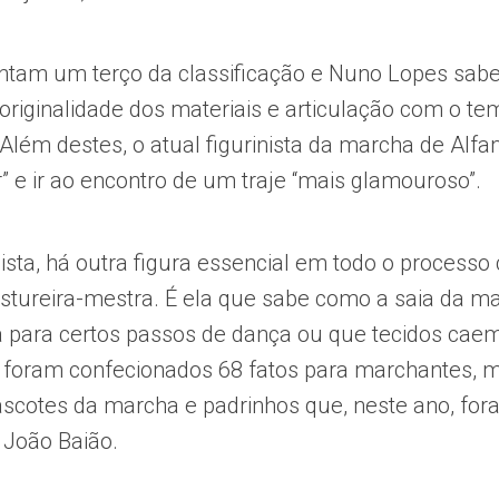
ontam um terço da classificação e Nuno Lopes sab
originalidade dos materiais e articulação com o tem
Além destes, o atual figurinista da marcha de Alf
r” e ir ao encontro de um traje “mais glamouroso”.
ista, há outra figura essencial em todo o processo c
ostureira-mestra. É ela que sabe como a saia da m
a para certos passos de dança ou que tecidos cae
 foram confecionados 68 fatos para marchantes, m
scotes da marcha e padrinhos que, neste ano, fo
 João Baião.