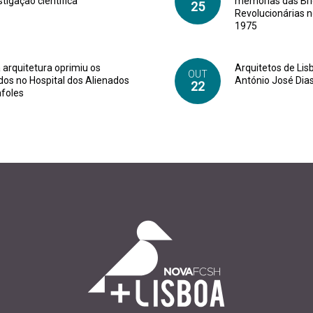
stigação científica
memórias das Br
25
Revolucionárias 
1975
arquitetura oprimiu os
Arquitetos de Lis
OUT
dos no Hospital dos Alienados
António José Dias
22
afoles