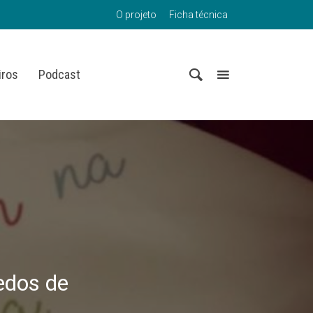
O projeto
Ficha técnica
iros
Podcast
edos de