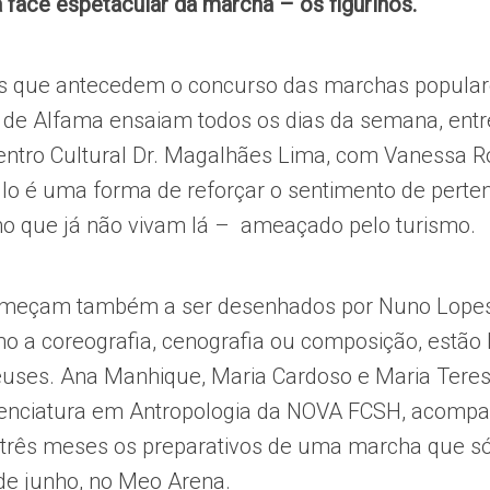
 face espetacular da marcha – os figurinos.
s que antecedem o concurso das marchas populare
de Alfama ensaiam todos os dias da semana, entr
entro Cultural Dr. Magalhães Lima, com Vanessa Ro
lo é uma forma de reforçar o sentimento de perte
o que já não vivam lá – ameaçado pelo turismo.
começam também a ser desenhados por Nuno Lope
mo a coreografia, cenografia ou composição, estão 
uses. Ana Manhique, Maria Cardoso e Maria Teres
licenciatura em Antropologia da NOVA FCSH, acom
três meses os preparativos de uma marcha que só 
 de junho, no Meo Arena.