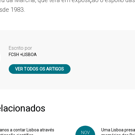
u da Marcha, que terá em exposição o espólio da
esde 1983.
Escrito por
FCSH +LISBOA
VER TODOS OS ARTIGOS
elacionados
anos a contar Lisboa através
Uma Lisboa presa 
NOV