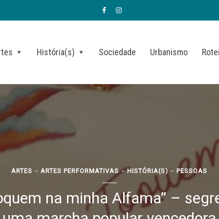
rtes
História(s)
Sociedade
Urbanismo
Rote
ARTES
ARTES PERFORMATIVAS
HISTÓRIA(S)
PESSOAS
oquem na minha Alfama” – segr
uma marcha popular vencedora