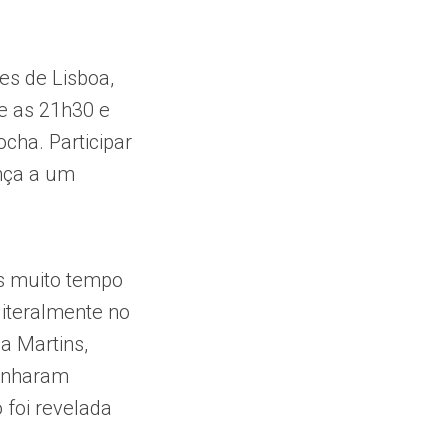
s de Lisboa,
e as 21h30 e
cha. Participar
nça a um
s muito tempo
literalmente no
a Martins,
panharam
foi revelada