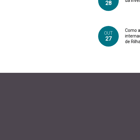
da inve
28
Como a 
OUT
interna
27
de Rilh