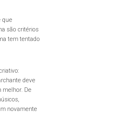
e que
a são critérios
ama tem tentado
riativo:
archante deve
m melhor. De
úsicos,
ram novamente