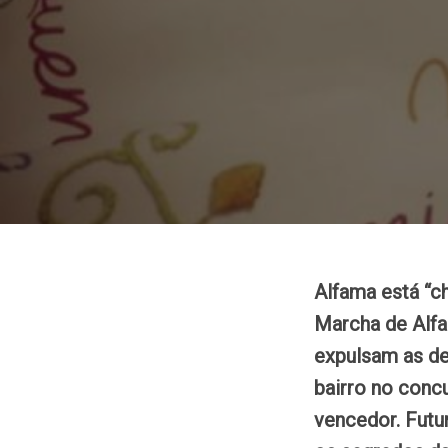
Alfama está “ch
Marcha de Alfa
expulsam as de
bairro no conc
vencedor. Futu