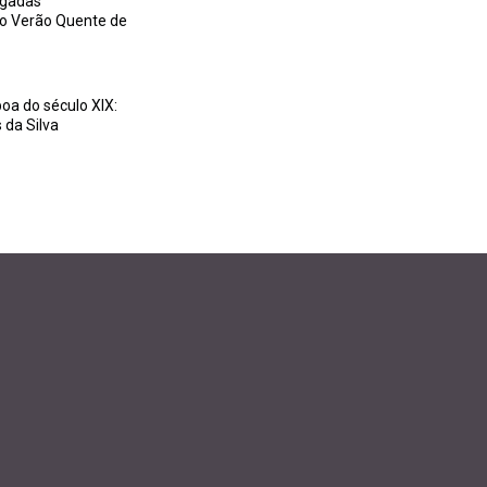
igadas
no Verão Quente de
boa do século XIX:
 da Silva