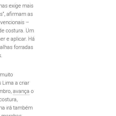
chas exige mais
s”, afirmam as
vencionais –
 de costura. Um
er e aplicar. Há
alhas forradas
.
 muito
s Lima a criar
embro,
avança
o
costura,
ama irá também