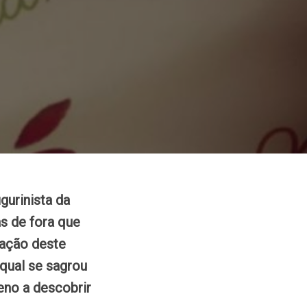
gurinista da
s de fora que
pação deste
qual se sagrou
eno a descobrir