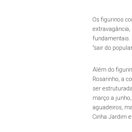
Os figurinos c
extravagância, 
fundamentais. 
“sair do popula
Além do figurin
Rosarinho, a c
ser estruturad
março a junho,
aguadeiros, ma
Cinha Jardim e