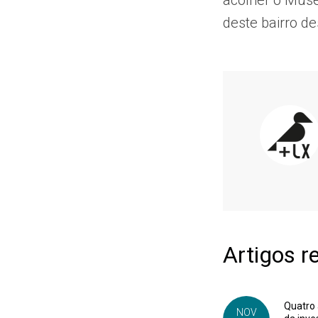
acolher o Muse
deste bairro d
Artigos r
Quatro 
NOV