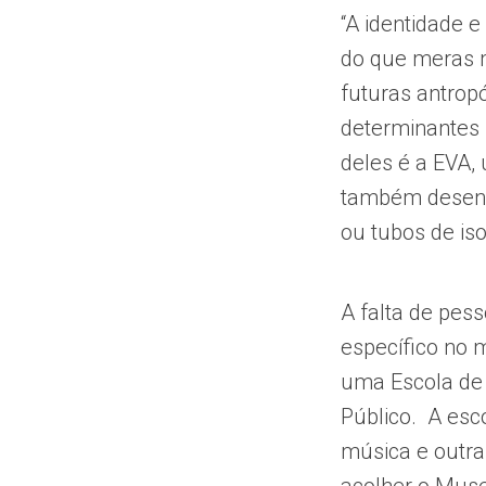
“A identidade e
do que meras 
futuras antrop
determinantes 
deles é a EVA, 
também desenho
ou tubos de is
A falta de pes
específico no m
uma Escola de 
Público. A esco
música e outra