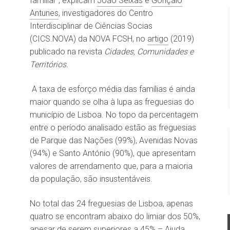
familiar”, explicam
João Seixas
e
Gonçalo
Antunes
, investigadores do Centro
Interdisciplinar de Ciências Socias
(CICS.NOVA) da NOVA FCSH, no
artigo
(2019)
publicado na revista
Cidades, Comunidades e
Territórios.
A taxa de esforço média das famílias é ainda
maior quando se olha à lupa as freguesias do
município de Lisboa. No topo da percentagem
entre o período analisado estão as freguesias
de Parque das Nações (99%), Avenidas Novas
(94%) e Santo António (90%), que apresentam
valores de arrendamento que, para a maioria
da população, são insustentáveis.
No total das 24 freguesias de Lisboa, apenas
quatro se encontram abaixo do limiar dos 50%,
apesar de serem superiores a 45% – Ajuda