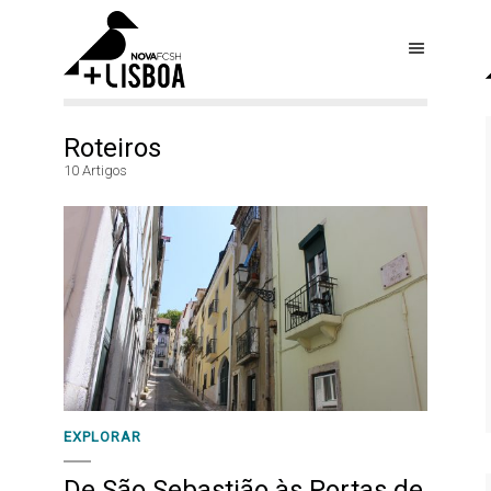
Roteiros
10 Artigos
EXPLORAR
De São Sebastião às Portas de