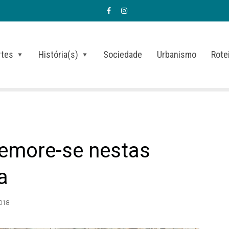
rtes
História(s)
Sociedade
Urbanismo
Rote
demore-se nestas
a
2018