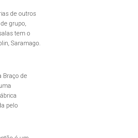
ias de outros
 de grupo,
salas tem o
plin, Saramago.
a Braço de
 uma
fábrica
da pelo