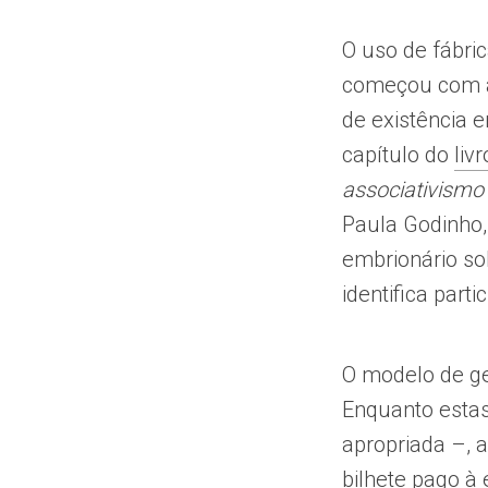
O uso de fábri
começou com a 
de existência 
capítulo do
livr
associativism
Paula Godinho,
embrionário sob
identifica part
O modelo de ges
Enquanto estas
apropriada –, 
bilhete pago à 