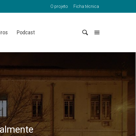
O projeto
Ficha técnica
iros
Podcast
galmente