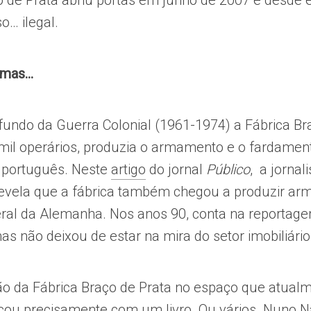
o de Prata abriu portas em junho de 2007 e desde
o… ilegal.
armas…
fundo da Guerra Colonial (1961-1974) a Fábrica Bra
il operários, produzia o armamento e o fardamen
o português. Neste
artigo
do jornal
Público
, a jornali
revela que a fábrica também chegou a produzir a
ral da Alemanha. Nos anos 90, conta na reportagem,
s não deixou de estar na mira do setor imobiliário
o da Fábrica Braço de Prata no espaço que atual
u precisamente com um livro. Ou vários. Nuno Na