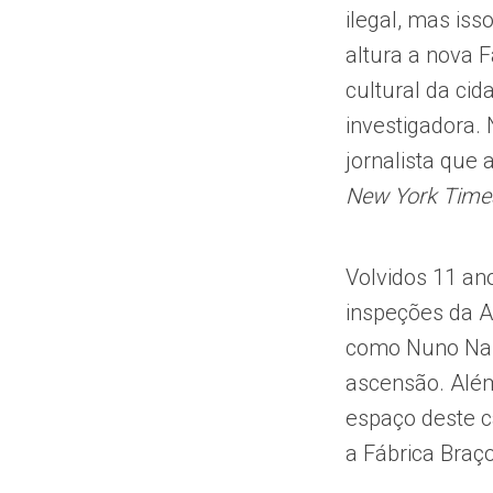
ilegal, mas is
altura a nova 
cultural da ci
investigadora.
jornalista que
New York Time
Volvidos 11 ano
inspeções da A
como Nuno Naba
ascensão. Além
espaço deste ca
a Fábrica Braço