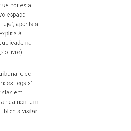
que por esta
ovo espaço
hoje”, aponta a
explica à
 publicado no
ção livre).
tribunal e de
ces ilegais”,
tistas em
e ainda nenhum
blico a visitar