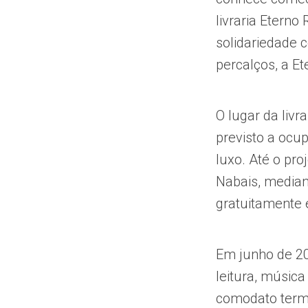
livraria Eterno
solidariedade c
percalços, a E
O lugar da livr
previsto a ocu
luxo. Até o pr
Nabais, median
gratuitamente 
Em junho de 20
leitura, música
comodato termi