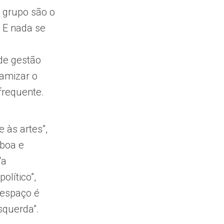
e grupo são o
 E nada se
 de gestão
namizar o
 frequente.
às artes”,
sboa e
“a
olítico”,
 espaço é
squerda”.