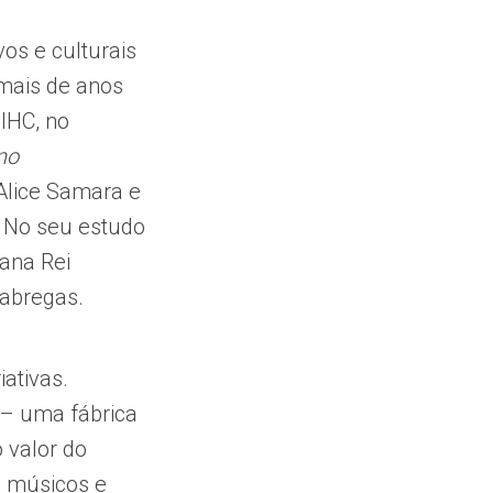
os e culturais
 mais de anos
 IHC, no
 no
 Alice Samara e
 No seu estudo
iana Rei
Xabregas.
iativas.
– uma fábrica
 valor do
s músicos e