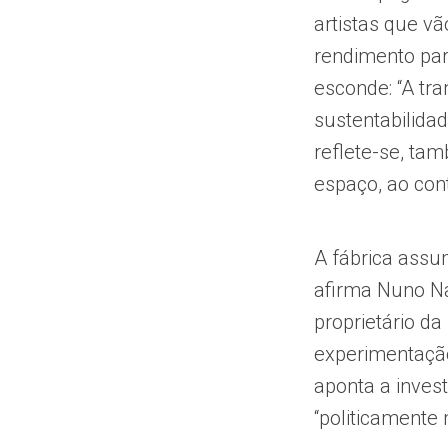
artistas que vã
rendimento par
esconde: “A tr
sustentabilida
reflete-se, ta
espaço, ao cont
A fábrica assu
afirma Nuno Na
proprietário da
experimentação
aponta a inves
“politicamente