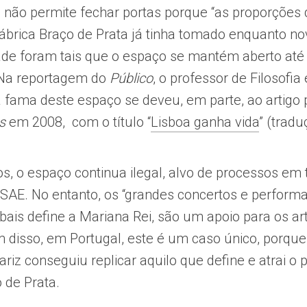
so não permite fechar portas porque “as proporções 
Fábrica Braço de Prata já tinha tomado enquanto n
dade foram tais que o espaço se mantém aberto até 
 Na reportagem do
Público
, o professor de Filosofia 
 a fama deste espaço se deveu, em parte, ao artigo
s
em 2008, com o título “
Lisboa ganha vida
” (tradu
s, o espaço continua ilegal, alvo de processos em 
SAE. No entanto, os “grandes concertos e performan
is define a Mariana Rei, são um apoio para os ar
 disso, em Portugal, este é um caso único, porqu
riz conseguiu replicar aquilo que define e atrai o pú
 de Prata.