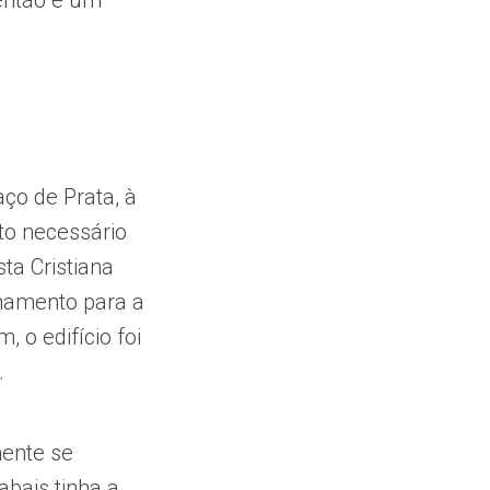
 então é um
ço de Prata, à
to necessário
sta Cristiana
rmamento para a
 o edifício foi
.
mente se
bais tinha a