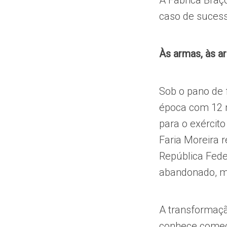
A Fábrica Braç
caso de sucess
Às armas, às 
Sob o pano de 
época com 12 m
para o exércit
Faria Moreira 
República Fede
abandonado, ma
A transformaçã
conhece começo