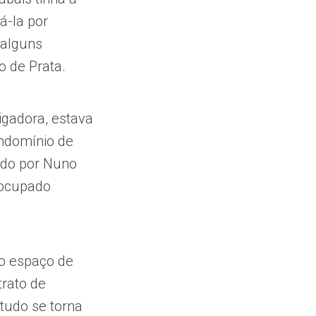
á-la por
 alguns
o de Prata.
tigadora, estava
ndomínio de
zado por Nuno
 ocupado
vo espaço de
trato de
tudo se torna