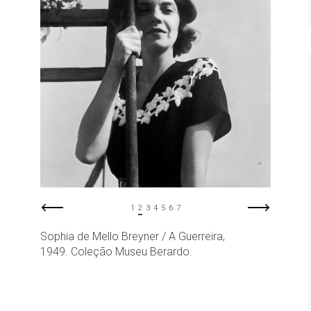
1
2
3
4
5
6
7
Sophia de Mello Breyner / A Guerreira,
1949. Coleção Museu Berardo.