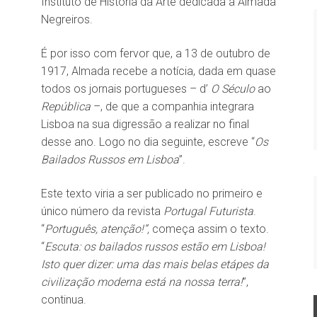
Instituto de História da Arte dedicada a Almada
Negreiros.
É por isso com fervor que, a 13 de outubro de
1917, Almada recebe a notícia, dada em quase
todos os jornais portugueses – d’
O Século
ao
República
–, de que a companhia integrara
Lisboa na sua digressão a realizar no final
desse ano. Logo no dia seguinte, escreve “
Os
Bailados Russos em Lisboa
”.
Este texto viria a ser publicado no primeiro e
único número da revista
Portugal Futurista
.
“
Português, atenção!”,
começa assim o texto.
“
Escuta: os bailados russos estão em Lisboa!
Isto quer dizer: uma das mais belas etápes da
civilização moderna está na nossa terra!
”,
continua.