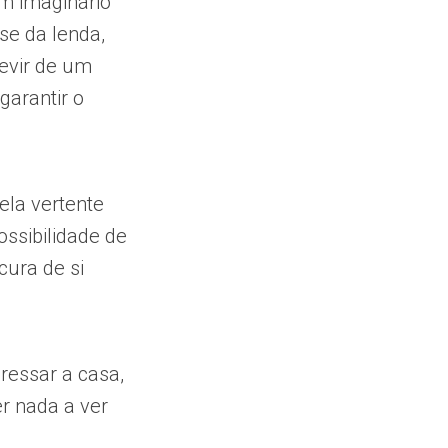
um imaginário
-se da lenda,
devir de um
garantir o
ela vertente
ossibilidade de
cura de si
gressar a casa,
er nada a ver