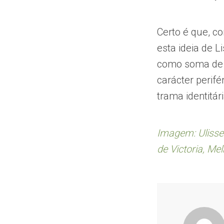
Certo é que, c
esta ideia de 
como soma de 
carácter perif
trama identitá
Imagem: Ulisses
de Victoria, Me