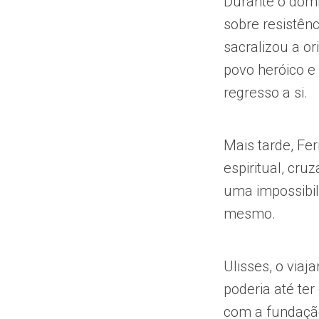
Durante o domín
sobre resistên
sacralizou a o
povo heróico e 
regresso a si.
Mais tarde, Fe
espiritual, cr
uma impossibil
mesmo.
Ulisses, o viaj
poderia até te
com a fundação