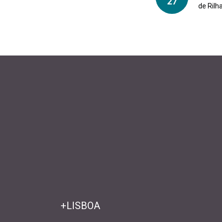
27
de Rilh
+LISBOA