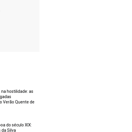
.
na hostilidade: as
igadas
no Verão Quente de
boa do século XIX:
 da Silva