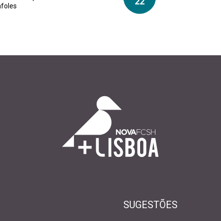
22
afoles
SUGESTÕES