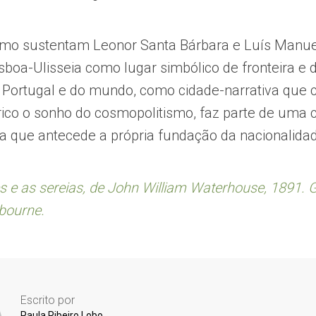
omo sustentam Leonor Santa Bárbara e Luís Manue
Lisboa-Ulisseia como lugar simbólico de fronteira e
Portugal e do mundo, como cidade-narrativa que 
érico o sonho do cosmopolitismo, faz parte de uma
ria que antecede a própria fundação da nacionalida
 e as sereias, de John William Waterhouse, 1891. G
lbourne.
Escrito por
Paula Ribeiro Lobo