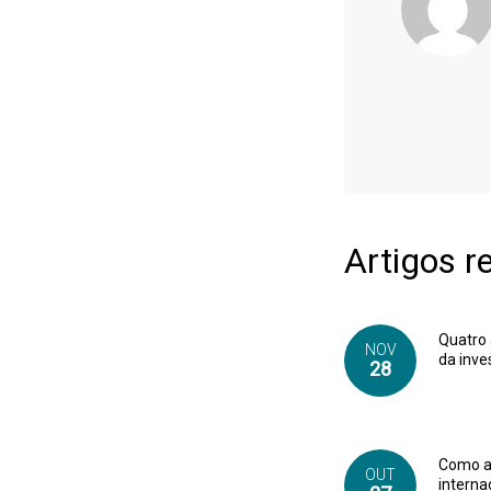
Artigos r
Quatro 
NOV
da inve
28
Como a 
OUT
interna