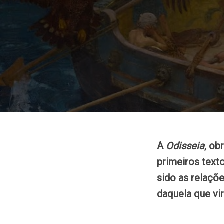
A
Odisseia
, ob
primeiros text
sido as relaçõe
daquela que vir