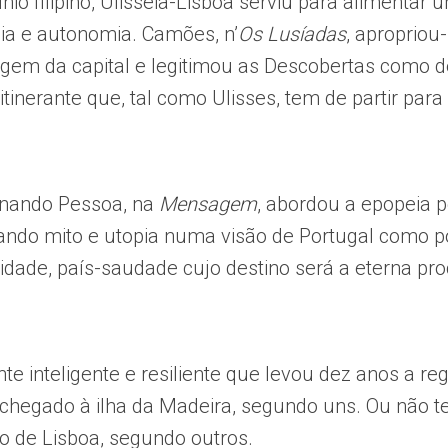
io filipino, Ulisseia-Lisboa serviu para alimentar 
cia e autonomia. Camões, n’
Os Lusíadas
, apropriou
rigem da capital e legitimou as Descobertas como 
itinerante que, tal como Ulisses, tem de partir para 
rnando Pessoa, na
Mensagem
, abordou a epopeia p
uzando mito e utopia numa visão de Portugal como p
idade, país-saudade cujo destino será a eterna pro
ante inteligente e resiliente que levou dez anos a re
r chegado à ilha da Madeira, segundo uns. Ou não t
 de Lisboa, segundo outros.