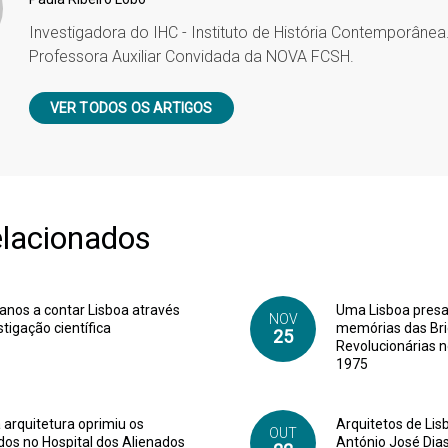
Investigadora do IHC - Instituto de História Contemporânea
Professora Auxiliar Convidada da NOVA FCSH.
VER TODOS OS ARTIGOS
elacionados
anos a contar Lisboa através
Uma Lisboa presa 
NOV
stigação científica
memórias das Br
25
Revolucionárias 
1975
arquitetura oprimiu os
Arquitetos de Lis
OUT
dos no Hospital dos Alienados
António José Dias