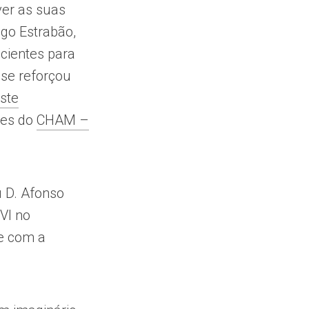
ver as suas
ego Estrabão,
icientes para
 se reforçou
ste
res do
CHAM –
u D. Afonso
VI no
se com a