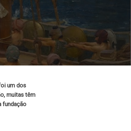
foi um dos
ão, muitas têm
 a fundação