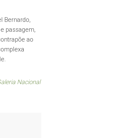
l Bernardo,
 de passagem,
contrapõe ao
 complexa
de.
aleria Nacional