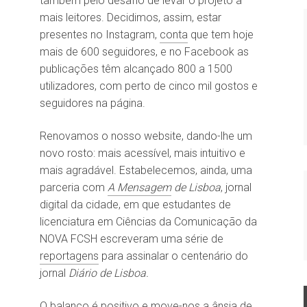
também pelo desafio de levar o projeto a
mais leitores. Decidimos, assim, estar
presentes no Instagram,
conta
que tem hoje
mais de 600 seguidores, e no Facebook as
publicações têm alcançado 800 a 1500
utilizadores, com perto de cinco mil gostos e
seguidores na página.
Renovamos o nosso website, dando-lhe um
novo rosto: mais acessível, mais intuitivo e
mais agradável. Estabelecemos, ainda, uma
parceria com
A Mensagem
de Lisboa
, jornal
digital da cidade, em que estudantes de
licenciatura em Ciências da Comunicação da
NOVA FCSH escreveram uma série de
reportagens
para assinalar o centenário do
jornal
Diário de Lisboa.
O balanço é positivo e move-nos a ânsia de