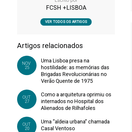
Escrito por
FCSH +LISBOA
VER TODOS OS ARTIGOS
Artigos relacionados
Uma Lisboa presa na
NOV
hostilidade: as memórias das
25
Brigadas Revolucionárias no
Verão Quente de 1975
Como a arquitetura oprimiu os
OUT
internados no Hospital dos
27
Alienados de Rilhafoles
Uma “aldeia urbana” chamada
OUT
Casal Ventoso
20