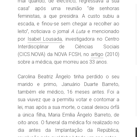
mal quando, de eléctrico, regressava a sua
casa” após uma reunião “de senhoras
feministas, a que presidira. A custo subiu a
escada, e finou-se sem chegar a recolher ao
leito”, noticiava o jornal
A Luta
e mencionado
por
Isabel Lousada
, investigadora no Centro
Interdisciplinar de Ciências Sociais
(CICS.NOVA) da NOVA FCSH, no
artigo
(2010)
sobre a médica, que morreu aos 33 anos.
Carolina Beatriz Ângelo tinha perdido o seu
marido e primo, Januário Duarte Barreto,
também ele médico, 16 meses antes. Foi a
sua viuvez que a permitiu votar e contornar a
lei, mas após a sua morte, o casal deixou órfã
a única filha, Maria Emília Ângelo Barreto, de
oito anos. O funeral da médica foi realizado no
dia antes da Implantação da República,