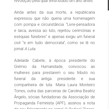
revolução pela qual tinha lutado um ano antes.
Ainda antes da sua morte, a republicana
expressou que não queria uma homenagem
com pompa e circunstância: “Livre-pensadora
e laica, avessa ao luto, rejeitou cerimónias e
exéquias fúnebres” e apenas exigiu um funeral
civil “e em tudo democrata”, como se lê no
jornal
A Luta
.
Adelaide Cabete, à época presidente do
Grémio da Humanidade, convocou as
mulheres para prestarem o seu tributo no
funeral da antiga presidente e sua
companheira de luta. Maria Laura Monteiro
Torres, outra das parceiras de Carolina Beatriz
Ângelo, sócias fundadoras da Associação de
Propaganda Feminista (APF), assinou a nota