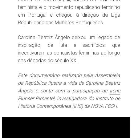
feminista e o movimento republicano feminino
em Portugal e chegou à direção da Liga
Republicana das Mulheres Portuguesas.
Carolina Beatriz Ângelo deixou um legado de
inspiração, de luta e sacrifícios, que
incentivaram as conquistas femininas ao longo
das décadas do século XX.
Este documentário realizado pela Assembleia
da República ilustra a vida de Carolina Beatriz
Ângelo e conta com a participação de
Irene
Flunser Pimentel
, investigadora do Instituto de
História Contemporânea (IHC) da NOVA FCSH.