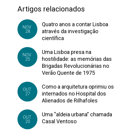
Artigos relacionados
Quatro anos a contar Lisboa
NOV
através da investigação
28
científica
Uma Lisboa presa na
NOV
hostilidade: as memórias das
25
Brigadas Revolucionárias no
Verão Quente de 1975
Como a arquitetura oprimiu os
OUT
internados no Hospital dos
27
Alienados de Rilhafoles
Uma “aldeia urbana” chamada
OUT
Casal Ventoso
20