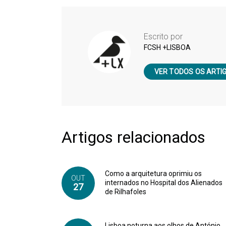
Escrito por
FCSH +LISBOA
VER TODOS OS ARTI
Artigos relacionados
Como a arquitetura oprimiu os
OUT
internados no Hospital dos Alienados
27
de Rilhafoles
Lisboa noturna aos olhos de António