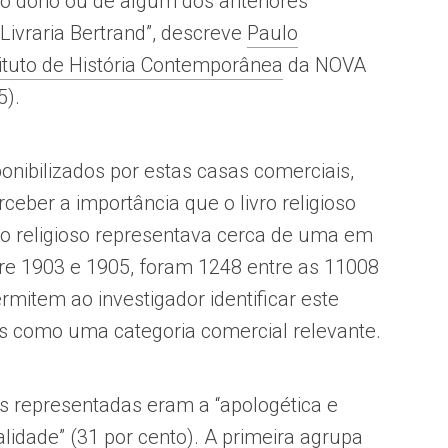
do dono ou de algum dos anteriores
 Livraria Bertrand”, descreve
Paulo
tituto de História Contemporânea
da NOVA
5).
ponibilizados por estas casas comerciais,
eber a importância que o livro religioso
livro religioso representava cerca de uma em
re 1903 e 1905, foram 1248 entre as 11008
mitem ao investigador identificar este
 como uma categoria comercial relevante.
ais representadas eram a “apologética e
ualidade” (31 por cento). A primeira agrupa