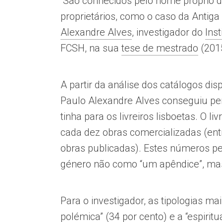
“São conhecidos pelo nome próprio 
proprietários, como o caso da Antiga
Alexandre Alves
, investigador do
Ins
FCSH, na sua
tese de mestrado
(201
A partir da análise dos catálogos dis
Paulo Alexandre Alves conseguiu perc
tinha para os livreiros lisboetas. O 
cada dez obras comercializadas (ent
obras publicadas). Estes números per
género não como “um apêndice”, mas
Para o investigador, as tipologias m
polémica” (34 por cento) e a “espirit