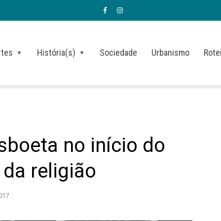
rtes
História(s)
Sociedade
Urbanismo
Rote
isboeta no início do
 da religião
2017