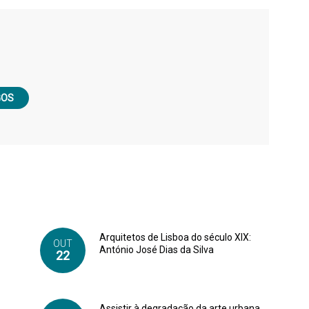
GOS
Arquitetos de Lisboa do século XIX:
OUT
António José Dias da Silva
22
Assistir à degradação da arte urbana