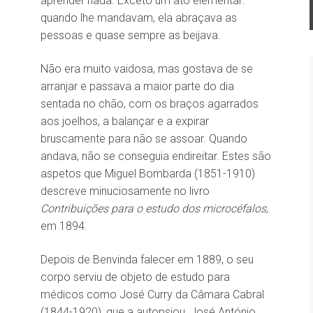
aprender nada. Exceto um ato elementar:
quando lhe mandavam, ela abraçava as
pessoas e quase sempre as beijava.
Não era muito vaidosa, mas gostava de se
arranjar e passava a maior parte do dia
sentada no chão, com os braços agarrados
aos joelhos, a balançar e a expirar
bruscamente para não se assoar. Quando
andava, não se conseguia endireitar. Estes são
aspetos que Miguel Bombarda (1851-1910)
descreve minuciosamente no livro
Contribuições para o estudo dos microcéfalos
,
em 1894.
Depois de Benvinda falecer em 1889, o seu
corpo serviu de objeto de estudo para
médicos como José Curry da Câmara Cabral
(1844-1920), que a autopsiou, José António