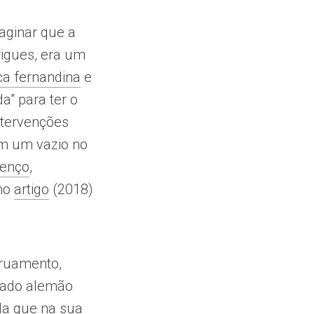
aginar que a
rigues, era um
ca fernandina
e
a” para ter o
ntervenções
am um vazio no
renço
,
 no
artigo
(2018)
rruamento,
ldado alemão
da que na sua