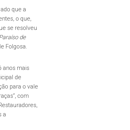
dado que a
entes, o que,
que se resolveu
Paraíso de
de Folgosa.
Só anos mais
icipal de
ção para o vale
praças”, com
-Restauradores,
s a