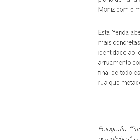
Moniz com o 
Esta “ferida a
mais concretas
identidade ao l
arruamento com
final de todo e
rua que metade 
Fotografia: “P
demolições”, e