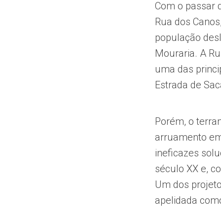
Com o passar d
Rua dos Canos,
população desl
Mouraria. A Ru
uma das princip
Estrada de Sa
Porém, o terra
arruamento em 
ineficazes sol
século XX e, c
Um dos projeto
apelidada co