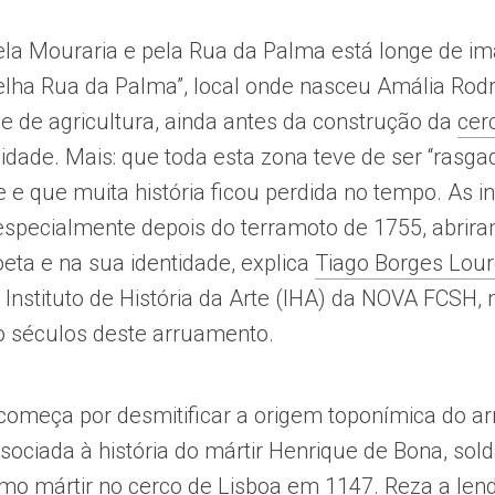
a Mouraria e pela Rua da Palma está longe de im
elha Rua da Palma”, local onde nasceu Amália Rod
 e de agricultura, ainda antes da construção da
cer
idade. Mais: que toda esta zona teve de ser “rasgad
e e que muita história ficou perdida no tempo. As i
especialmente depois do terramoto de 1755, abrir
oeta e na sua identidade, explica
Tiago Borges Lou
 Instituto de História da Arte (IHA) da NOVA FCSH,
o séculos deste arruamento.
 começa por desmitificar a origem toponímica do a
ciada à história do mártir Henrique de Bona, so
o mártir no cerco de Lisboa em 1147. Reza a len