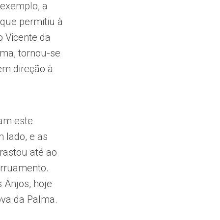
 exemplo, a
 que permitiu à
o Vicente da
ma, tornou-se
 em direção à
ram este
 lado, e as
rastou até ao
arruamento.
 Anjos, hoje
ova da Palma.