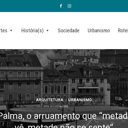
rtes
História(s)
Sociedade
Urbanismo
Rote
ARQUITETURA
URBANISMO
Palma, o arruamento que “metad
vê, metade não se sente”