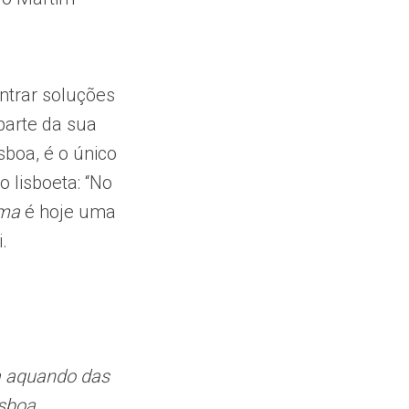
ntrar soluções
parte da sua
sboa, é o único
 lisboeta: “No
lma
é hoje uma
.
a aquando das
sboa.