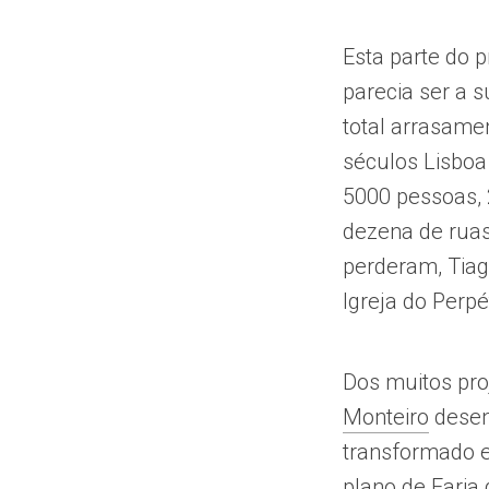
Esta parte do 
parecia ser a s
total arrasame
séculos Lisboa
5000 pessoas, 
dezena de ruas 
perderam, Tiag
Igreja do Perp
Dos muitos pro
Monteiro
desen
transformado e
plano de Faria 