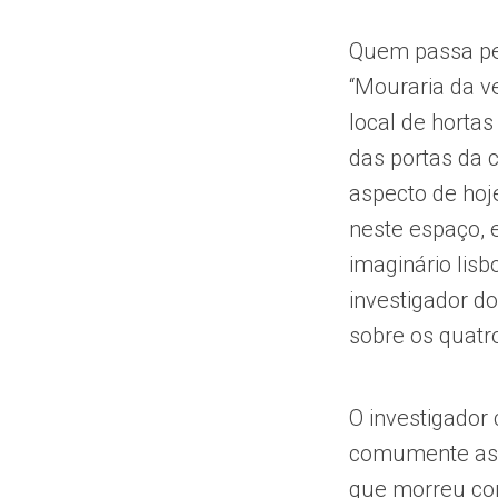
Quem passa pel
“Mouraria da v
local de hortas
das portas da c
aspecto de hoj
neste espaço, 
imaginário lisb
investigador do
sobre os quatr
O investigador
comumente asso
que morreu com