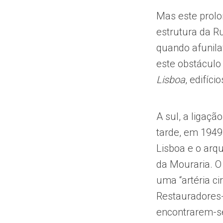
Mas este prolo
estrutura da Ru
quando afunilav
este obstáculo
Lisboa
, edifíc
A sul, a ligaçã
tarde, em 1949
Lisboa e o arq
da Mouraria. O
uma “artéria c
Restauradores
encontrarem-se