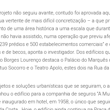
projeto não seguiu avante, contudo foi aprovada aq
ua vertente de mais difícil concretização – a que p
nto de uma área histórica a uma escala que durant
 não havia assistido, numa operação que previu af
239 prédios e 500 estabelecimentos comerciais” 
e de becos, aponta o investigador. Dos edifícios q
o Borges Lourenço destaca o Palácio do Marquês d
étuo Socorro e o Teatro Apolo, estes dois na Rua d
jetos e soluções urbanísticas que se seguiram, o a
hou o edifício para a companhia de seguros “A Mun
 inaugurado em hotel, em 1958, o único que seguiu
da Costa. Hoje, o edifício ainda continua na Praça