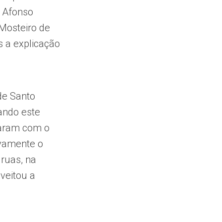
. Afonso
Mosteiro de
s a explicação
de Santo
ando este
caram com o
ovamente o
 ruas, na
veitou a