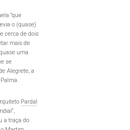
uela “que
revia o (quase)
e cerca de dois
etar mais de
e quase uma
ue se
e Alegrete, a
a Palma.
rquiteto
Pardal
dial”,
 a traça do
 do Martim