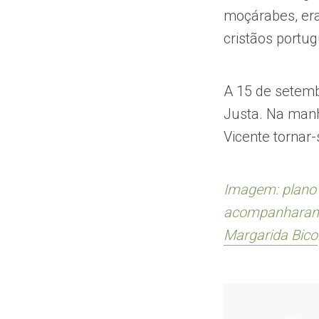
moçárabes, era
cristãos portu
A 15 de setemb
Justa. Na manh
Vicente tornar-
Imagem: plano 
acompanharam o
Margarida Bico