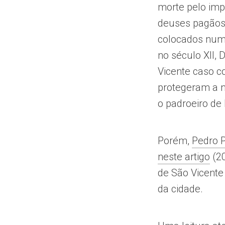
morte pelo impe
deuses pagãos
colocados num 
no século XII,
Vicente caso c
protegeram a n
o padroeiro de 
Porém,
Pedro P
neste artigo
(20
de São Vicente
da cidade.