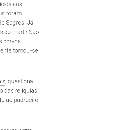
ícios aos
is foram
de Sagres. Já
s do mártir São
s corvos
cente tornou-se
ais
, questiona
o das relíquias
to ao padroeiro