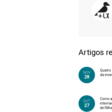
Artigos r
Quatro 
NOV
da inve
28
Como a 
OUT
interna
27
de Rilh