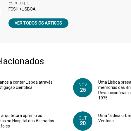
Escrito por
FCSH +LISBOA
VER TODOS OS ARTIGOS
elacionados
anos a contar Lisboa através
Uma Lisboa presa 
NOV
stigação científica
memórias das Br
25
Revolucionárias 
1975
arquitetura oprimiu os
Uma “aldeia urba
OUT
dos no Hospital dos Alienados
Ventoso
20
afoles