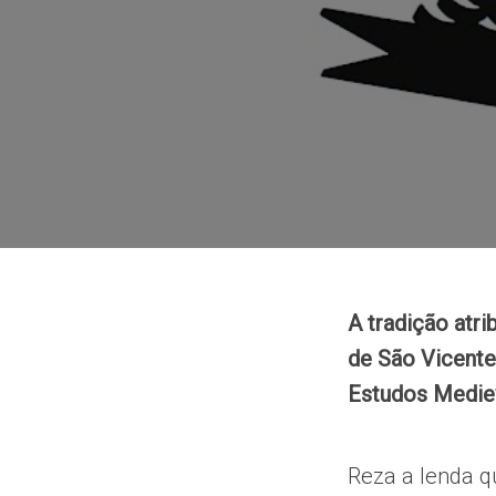
A tradição atri
de São Vicente
Estudos Medieva
Reza a lenda qu