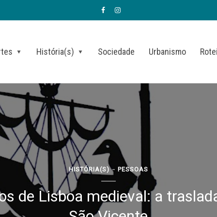
rtes
História(s)
Sociedade
Urbanismo
Rote
HISTÓRIA(S)
PESSOAS
os de Lisboa medieval: a traslad
São Vicente