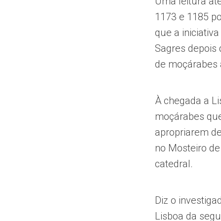
Uma leitura at
1173 e 1185 po
que a iniciativ
Sagres depois 
de moçárabes a
À chegada a Lis
moçárabes quer
apropriarem de
no Mosteiro de
catedral.
Diz o investig
Lisboa da segu