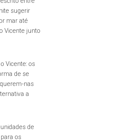
 escrito entre
ite sugerir
por mar até
 Vicente junto
o Vicente: os
orma de se
e querem-nas
ternativa a
munidades de
 para os