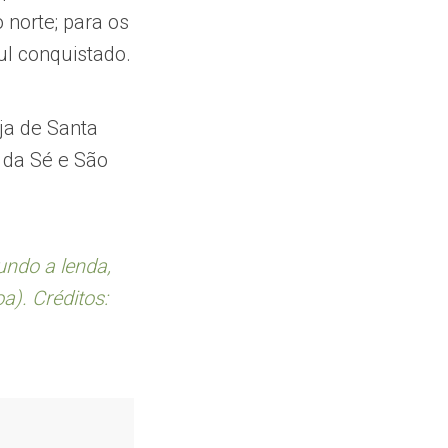
 norte; para os
ul conquistado.
ja de Santa
 da Sé e São
undo a lenda,
). Créditos: