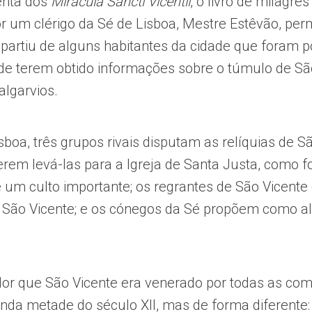
enta dos
Miracula Sancti Vicentii
, o livro de milagres
r um clérigo da Sé de Lisboa, Mestre Estêvão, perm
a partiu de alguns habitantes da cidade que foram 
de terem obtido informações sobre o túmulo de São
lgarvios.
boa, três grupos rivais disputam as relíquias de Sã
em levá-las para a Igreja de Santa Justa, como f
 um culto importante; os regrantes de São Vicent
 São Vicente; e os cónegos da Sé propõem como al
ador que São Vicente era venerado por todas as co
nda metade do século XII, mas de forma diferente: