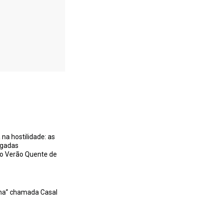
na hostilidade: as
igadas
no Verão Quente de
na” chamada Casal