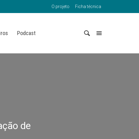
O projeto
Ficha técnica
iros
Podcast
ação de