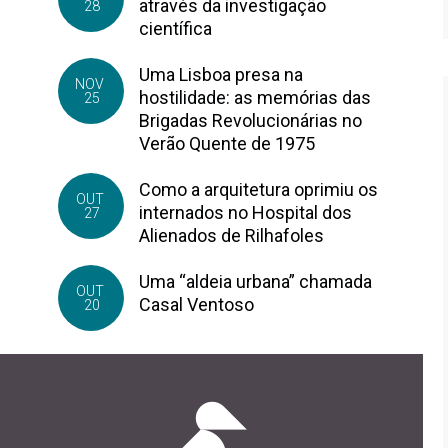
através da investigação
28
científica
Uma Lisboa presa na
NOV
hostilidade: as memórias das
25
Brigadas Revolucionárias no
Verão Quente de 1975
Como a arquitetura oprimiu os
OUT
internados no Hospital dos
27
Alienados de Rilhafoles
Uma “aldeia urbana” chamada
OUT
Casal Ventoso
20