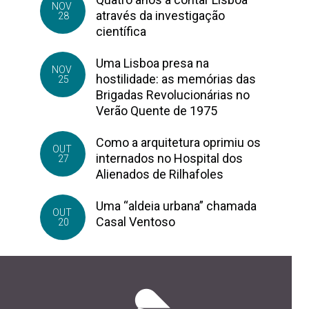
NOV
através da investigação
28
científica
Uma Lisboa presa na
NOV
hostilidade: as memórias das
25
Brigadas Revolucionárias no
Verão Quente de 1975
Como a arquitetura oprimiu os
OUT
internados no Hospital dos
27
Alienados de Rilhafoles
Uma “aldeia urbana” chamada
OUT
Casal Ventoso
20