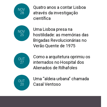
Quatro anos a contar Lisboa
NOV
através da investigação
28
científica
Uma Lisboa presa na
NOV
hostilidade: as memórias das
25
Brigadas Revolucionárias no
Verão Quente de 1975
Como a arquitetura oprimiu os
OUT
internados no Hospital dos
27
Alienados de Rilhafoles
Uma “aldeia urbana” chamada
OUT
Casal Ventoso
20