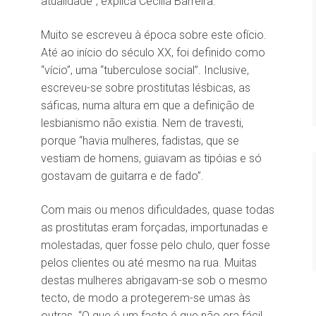
atualidade”, explica Cecília Barreira.
Muito se escreveu à época sobre este ofício.
Até ao início do século XX, foi definido como
“vício”, uma “tuberculose social”. Inclusive,
escreveu-se sobre prostitutas lésbicas, as
sáficas, numa altura em que a definição de
lesbianismo não existia. Nem de travesti,
porque “havia mulheres, fadistas, que se
vestiam de homens, guiavam as tipóias e só
gostavam de guitarra e de fado”.
Com mais ou menos dificuldades, quase todas
as prostitutas eram forçadas, importunadas e
molestadas, quer fosse pelo chulo, quer fosse
pelos clientes ou até mesmo na rua. Muitas
destas mulheres abrigavam-se sob o mesmo
tecto, de modo a protegerem-se umas às
outras. “O que é um facto é que não era fácil