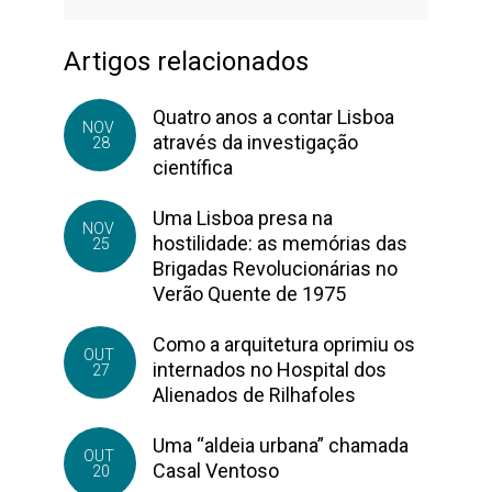
Artigos relacionados
Quatro anos a contar Lisboa
NOV
através da investigação
28
científica
Uma Lisboa presa na
NOV
hostilidade: as memórias das
25
Brigadas Revolucionárias no
Verão Quente de 1975
Como a arquitetura oprimiu os
OUT
internados no Hospital dos
27
Alienados de Rilhafoles
Uma “aldeia urbana” chamada
OUT
Casal Ventoso
20