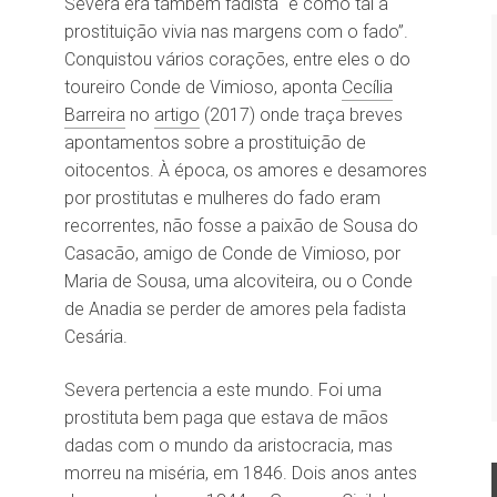
Severa era também fadista “e como tal a
prostituição vivia nas margens com o fado”.
Conquistou vários corações, entre eles o do
toureiro Conde de Vimioso, aponta
Cecília
Barreira
no
artigo
(2017) onde traça breves
apontamentos sobre a prostituição de
oitocentos. À época, os amores e desamores
por prostitutas e mulheres do fado eram
recorrentes, não fosse a paixão de Sousa do
Casacão, amigo de Conde de Vimioso, por
Maria de Sousa, uma alcoviteira, ou o Conde
de Anadia se perder de amores pela fadista
Cesária.
Severa pertencia a este mundo. Foi uma
prostituta bem paga que estava de mãos
dadas com o mundo da aristocracia, mas
morreu na miséria, em 1846. Dois anos antes