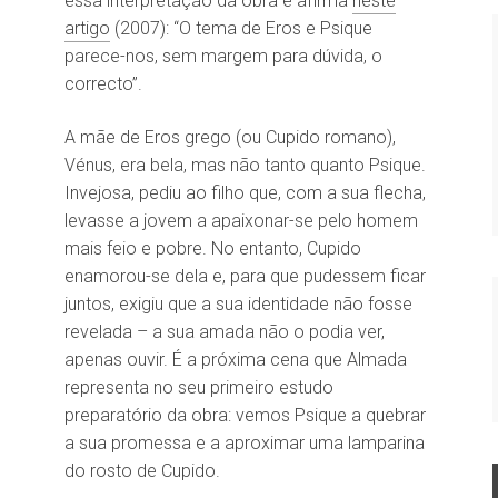
essa interpretação da obra e afirma
neste
artigo
(2007): “O tema de Eros e Psique
parece-nos, sem margem para dúvida, o
correcto”.
A mãe de Eros grego (ou Cupido romano),
Vénus, era bela, mas não tanto quanto Psique.
Invejosa, pediu ao filho que, com a sua flecha,
levasse a jovem a apaixonar-se pelo homem
mais feio e pobre. No entanto, Cupido
enamorou-se dela e, para que pudessem ficar
juntos, exigiu que a sua identidade não fosse
revelada – a sua amada não o podia ver,
apenas ouvir. É a próxima cena que Almada
representa no seu primeiro estudo
preparatório da obra: vemos Psique a quebrar
a sua promessa e a aproximar uma lamparina
do rosto de Cupido.