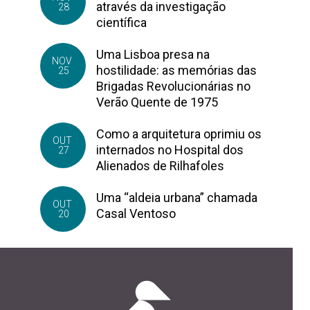
através da investigação
28
científica
Uma Lisboa presa na
NOV
hostilidade: as memórias das
25
Brigadas Revolucionárias no
Verão Quente de 1975
Como a arquitetura oprimiu os
OUT
internados no Hospital dos
27
Alienados de Rilhafoles
Uma “aldeia urbana” chamada
OUT
Casal Ventoso
20