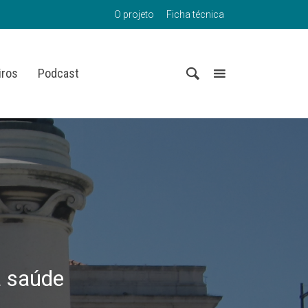
O projeto
Ficha técnica
iros
Podcast
a saúde