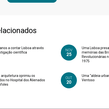
elacionados
anos a contar Lisboa através
Uma Lisboa presa 
NOV
stigação científica
memórias das Br
25
Revolucionárias 
1975
arquitetura oprimiu os
Uma “aldeia urba
OUT
dos no Hospital dos Alienados
Ventoso
20
afoles