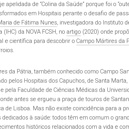
je apelidada de “Colina da Saúde” porque foi o “out
sformados em Hospitais perante o desafio de pass
Maria de Fátima Nunes
, investigadora do Instituto d
 (IHC) da NOVA FCSH, no
artigo
(2020) onde prop
al e científica para descobrir o
Campo Mártires da P
roios.
res da Pátria, também conhecido como Campo Sant
do pelos Hospitais dos Capuchos, de Santa Marta,
a e pela Faculdade de Ciências Médicas da Univers
io onde antes se ergueu a praça de touros de Santan
ca de Lisboa. Mas não existe coincidência para a p
os dedicados à saúde: todos têm em comum o gran
ecimentos históricos relacionados com a vida e co