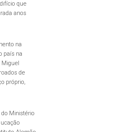
difício que
urada anos
imento na
o país na
r Miguel
oroados de
 próprio,
do Ministério
Educação