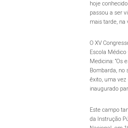
hoje conhecido
passou a ser v
mais tarde, na
O XV Congresso
Escola Médico 
Medicina: “Os e
Bombarda, no s
êxito, uma vez
inaugurado para
Este campo tam
da Instrução Pú