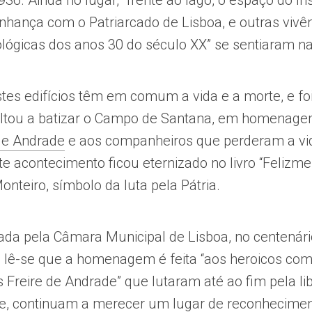
36. Ainda no lugar, “frente ao lago, o espaço do Ins
nhança com o Patriarcado de Lisboa, e outras vivên
deológicas dos anos 30 do século XX” se sentiaram 
tes edifícios têm em comum a vida e a morte, e fo
oltou a batizar o Campo de Santana, em homenag
de Andrade
e aos companheiros que perderam a v
te acontecimento ficou eternizado no livro “Felizme
onteiro, símbolo da luta pela Pátria.
ada pela Câmara Municipal de Lisboa, no centenári
 lê-se que a homenagem é feita “aos heroicos co
Freire de Andrade” que lutaram até ao fim pela li
je, continuam a merecer um lugar de reconhecimen