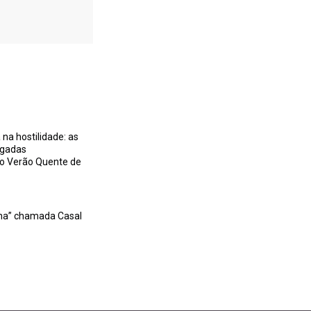
na hostilidade: as
igadas
no Verão Quente de
na” chamada Casal