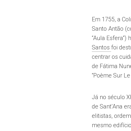
Em 1755, a Col
Santo Antão (c
“Aula Esfera”) 
Santos
foi des
centrar os cui
de Fátima Nune
“Poème Sur Le 
Já no século X
de Sant’Ana era
elitistas, ord
mesmo edifício,