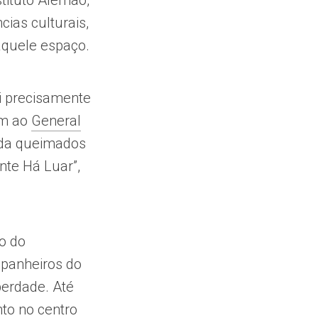
tituto Alemão,
cias culturais,
naquele espaço.
i precisamente
em ao
General
ida queimados
nte Há Luar”,
o do
mpanheiros do
berdade. Até
to no centro