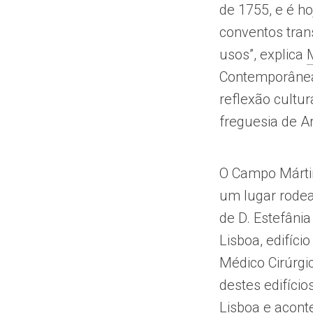
de 1755, e é ho
conventos tran
usos”, explica
Contemporânea
reflexão cultur
freguesia de Ar
O Campo Márti
um lugar rodea
de D. Estefâni
Lisboa, edifíc
Médico Cirúrgi
destes edifíci
Lisboa e acont