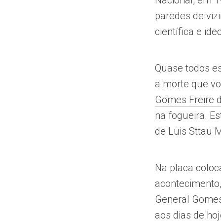
Nacional, em 19
paredes de vizi
científica e i
Quase todos es
a morte que v
Gomes Freire 
na fogueira. Es
de Luis Sttau M
Na placa coloc
acontecimento,
General Gomes 
aos dias de ho