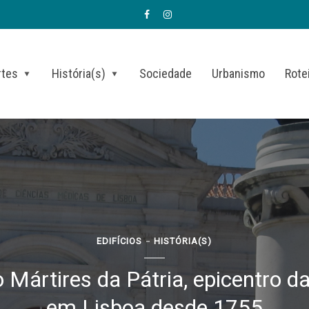
rtes
História(s)
Sociedade
Urbanismo
Rote
EDIFÍCIOS
HISTÓRIA(S)
Mártires da Pátria, epicentro d
em Lisboa desde 1755