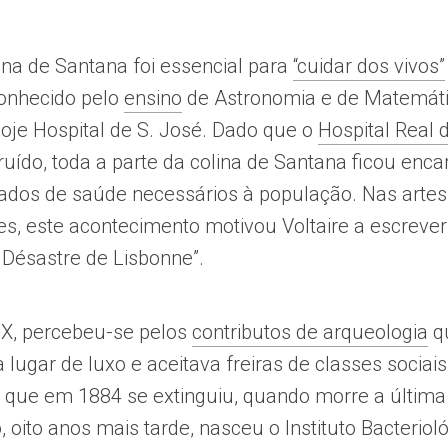
ina de Santana foi essencial para
“cuidar dos vivos”
onhecido pelo
ensino
de Astronomia e de Matemát
hoje Hospital de S. José. Dado que o
Hospital Real 
truído, toda a parte da colina de Santana ficou enc
dados de saúde necessários à população. Nas artes,
s, este acontecimento motivou Voltaire a escreve
Désastre de Lisbonne”.
IX, percebeu-se pelos
contributos de arqueologia
q
 lugar de luxo e aceitava freiras de classes sociais
em que em 1884 se extinguiu, quando morre a últim
 oito anos mais tarde, nasceu o Instituto Bacteriol