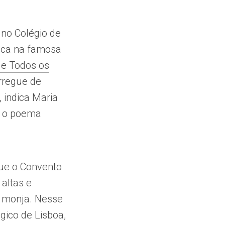
no Colégio de
ica na famosa
de Todos os
arregue de
 indica Maria
r o poema
ue o Convento
 altas e
a monja. Nesse
ógico de Lisboa,