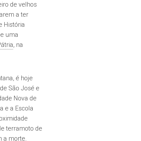
eiro de velhos
arem a ter
e História
õe uma
átria
, na
ana, é hoje
 de São José e
idade Nova de
a e a Escola
roximidade
de terramoto de
m a morte.