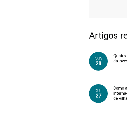
Artigos r
Quatro 
NOV
da inve
28
Como a 
OUT
interna
27
de Rilh